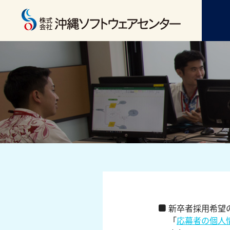
新卒者採用希望
「
応幕者の個人