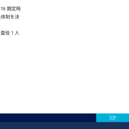
19 期定時
員体制を決
役 1 人
TOP