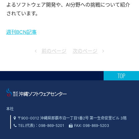
よるソフトウェア開発や、AI分野への挑戦について紹介
されています。
週刊BCN記事
前のページ
次のページ
TOP
本社
〒900-0012 沖縄県那覇市泊一丁目1番2号 第一生命安里ビル 3階
TEL(代表)：
098-869-5201
FAX: 098-869-5203